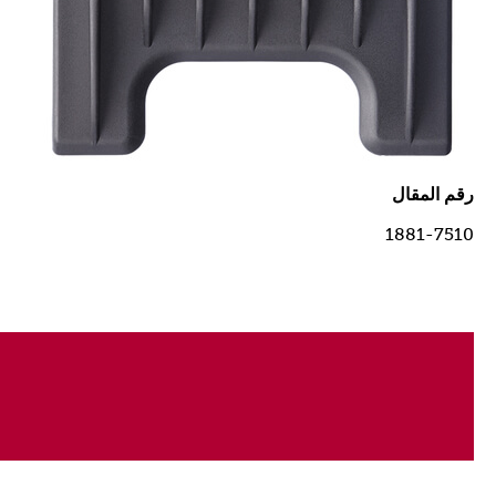
رقم المقال
1881-7510
تناسب :
Chrom2Style, ChromStylePro, Li+Pro2, GenioPro,
NEO