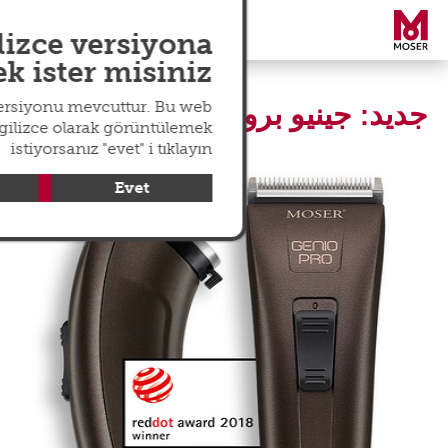
search
عالمي
menu
lizce versiyona
 ister misiniz?
جديد: جينيو برو
versiyonu mevcuttur. Bu web
ngilizce olarak görüntülemek
istiyorsanız "evet" i tıklayın
Evet