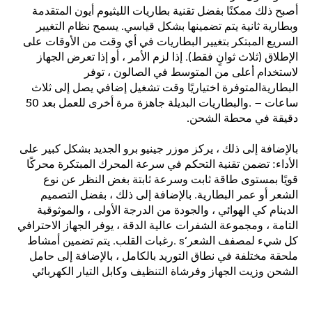
أصبح ذلك ممكنًا بفضل تقنية بطاريات الليثيوم أيون المتقدمة
وبطارية ثانية يتم تضمينها بشكل قياسي. يسمح نظام التغيير
السريع المبتكر بتغيير البطاريات في أي وقت من الأوقات على
الإطلاق (ثلاث ثوانٍ فقط). إذا لزم الأمر ، أو إذا تعرض الجهاز
لاستخدام أعلى من المتوسط ​​في الصالون ، توفر
البطاريةالمتوفرة اختياريًا وقت تشغيل إضافي يصل إلى ثلاث
ساعات – .والبطاريات البديلة جاهزة مرة أخرى للعمل بعد 50
دقيقة في محطة الشحن.
بالإضافة إلى ذلك ، يركز موزر جينيو برو الجديد بشكل كبير على
الأداء: تضمن تقنية التحكم في سرعة المحرك المبتكرة محركًا
قويًا بمستوى طاقة ثابت وسرعة ثابتة بغض النظر عن نوع
الشعر أو عمر البطارية. بالإضافة إلى ذلك ، بفضل التصميم
الدينام كي الهوائي ، والجودة من الدرجة الأولى ، والموثوقية
التامة ، ومجموعة الشفرات عالية الدقة ، يوفر الجهاز الاحترافي
كل شيء لمصفف الشعر‘s .رغبات القلب. يتم تضمين أمشاط
ملحقة مختلفة في نطاق التوريد بالكامل ، بالإضافة إلى حامل
الشحن وزيت الجهاز وفرشاة التنظيف وكابل التيار الكهربائي