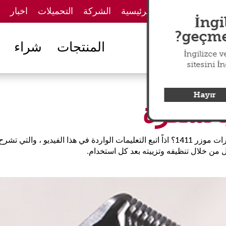
الصفحة الرئيسية
الشركة
التحميلات
اخبار
İngi
geçmek
المنتجات
شراء
İngilizce 
sitesini İ
Hayır
صيانة وتنظيف موزر الخاص بك 1411. هل تريد تنظيف مجموعة شفرات موزر 1411؟ اذاً اتبع التع
من خلال تنظيفه وتزييته بعد كل استخدام.