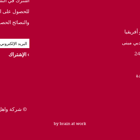
اشترك في النشرة
للحصول على ال
والنصائح الحصر
أفريقيا
دبي مبنى
الإشتراك
ة
© شركة واهل
by brain at work