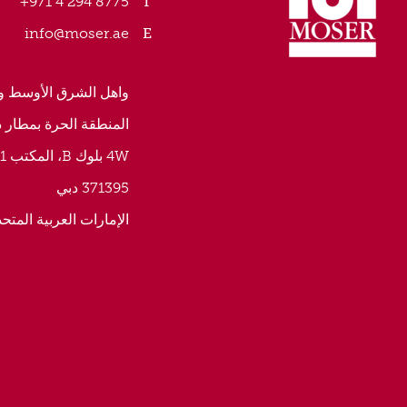
8775 294 4 971+
info@moser.ae
واهل الشرق الأوسط و 
المنطقة الحرة بمطار 
4W بلوك B، المكتب 241
371395 دبي
الإمارات العربية المتحد