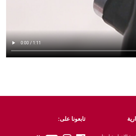
رية
تابعونا على: