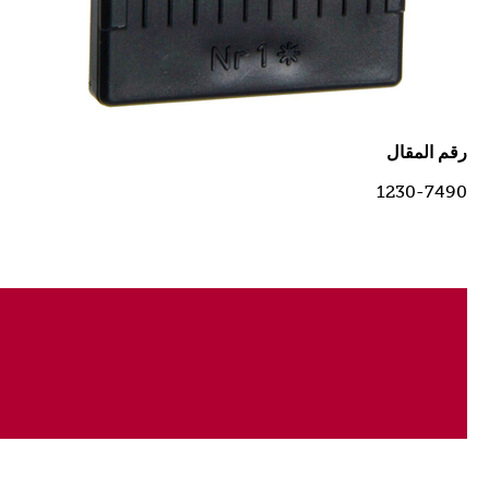
رقم المقال
1230-7490
يناسب النوع * 1852 ، 1853 ، 1234 ، 1233 ، 1230 ، 1400 و
1170
* ستجد رقم النوع المكون من 4 أرقام على الجزء الخلفي من
جهازك