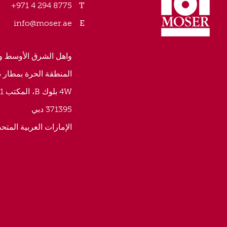
8775 294 4 971+
info@moser.ae
واهل الشرق الأوسط و 
المنطقة الحرة بمطار 
4W بلوك B، المكتب 241
371395 دبي
الإمارات العربية المتحد