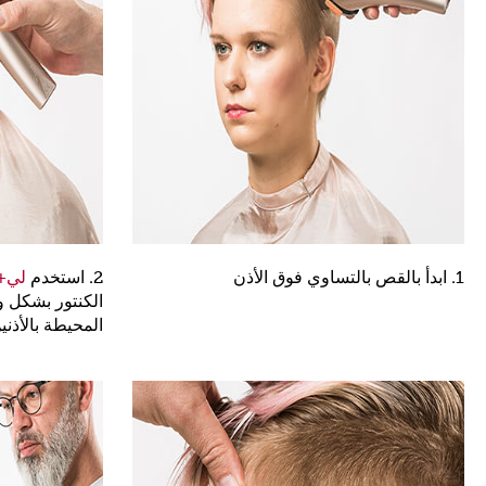
1. ابدأ بالقص بالتساوي فوق الأذن
2. استخدم
لي+ب
الكنتور بشكل 
المحيطة بالأذني