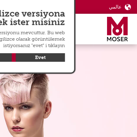
عالمي
langswitch
lizce versiyona
 ister misiniz?
versiyonu mevcuttur. Bu web
ngilizce olarak görüntülemek
istiyorsanız "evet" i tıklayın
Evet