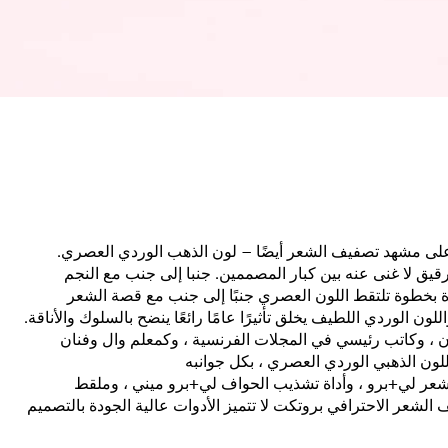
 على مشهد تصفيف الشعر أيضًا – لون الذهب الوردي العصري.
دني الرقيق لا غنى عنه بين كبار المصممين. جنبا إلى جنب مع النجم
 بخطوة تلتقط اللون العصري جنبًا إلى جنب مع قصة الشعر
ن الوردي اللطيف يخلق تأثيرًا عامًا رائعًا ينضح بالسلوك والأناقة.
ن ، وكاتب رئيسي في المجلات الفرنسية ، وكمعلم وال وفنان
للون الذهبي الوردي العصري ، بكل جوانبه
من ماكينة قص الشعر لي+برو ، وأداة تشذيب الحواف لي+برو ميني ، وملقط
الشعر الاحترافي بروتكت لا تتميز الأدوات عالية الجودة بالتصميم