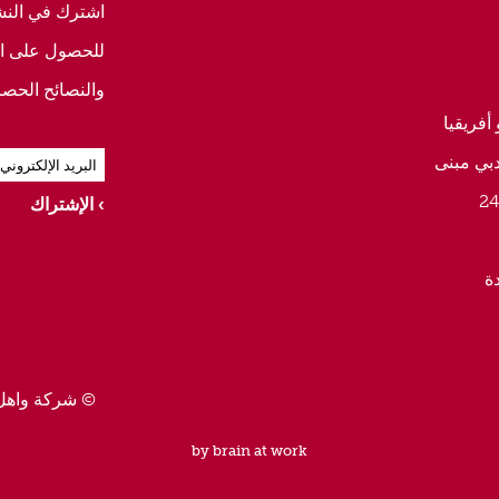
اشترك في النشرة
للحصول على ال
والنصائح الحصر
أفريقيا
دبي مبنى
الإشتراك
ة
© شركة واهل
by brain at work