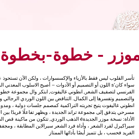
 موزر - خطوة-بخطوة
تأسر القلوب ليس فقط بالأزياء والإكسسوارات ، ولكن الآن تستحوذ
سواء كان’s اللون أو التصميم أو الأدوات – أصبح الاسلوب المع
الفرنسي لتصفيف الشعر, انطوني غاليفوت, ابتكر وال مجموعة خطوة
والتصميم وتفسرها إلى الكمال. التناقض بين اللون الوردي الرجالي واللو
انطوني غاليفوت يتيح تجربته التراكمية كمصمم جلسات دولية ، ومدو
مسرحي يتدفق إلى مجموعة تراند الجديدة ، ويظهر تفاعلًا فريدًا بين ا
الأداة: نسخة موزر الجديدةé الذهب الوردي, تتكون 
سيراكيرل لفرد الشعر ، وأداة فرد الشعر سيرالاين المطابقة ، ومجفف 
الفريد فحسب ، بل تتميز أيضًا بأدائها الممتاز