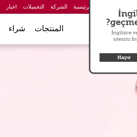
الصفحة الرئيسية
الشركة
التحميلات
اخبار
İngi
geçmek
المنتجات
شراء
İngilizce 
sitesini İ
Hayır