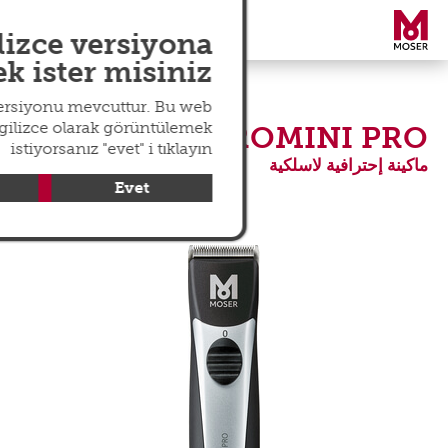
search
عالمي
menu
lizce versiyona
 ister misiniz?
versiyonu mevcuttur. Bu web
ngilizce olarak görüntülemek
CHROMINI PRO
istiyorsanız "evet" i tıklayın
ماكينة إحترافية لاسلكية
Evet