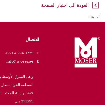
العودة الى اختيار الصفحة
أنت هنا:
للاتصال
8775 294 4 971+
info@moser.ae
واهل الشرق الأوسط و 
المنطقة الحرة بمطار 
4W بلوك B، المكتب 241
371395 دبي