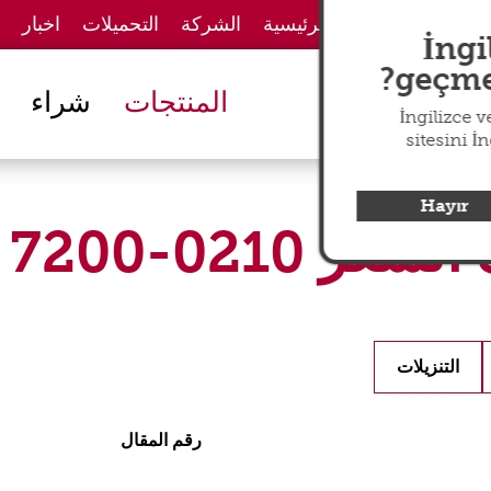
الصفحة الرئيسية
الشركة
التحميلات
اخبار
İngi
geçmek
المنتجات
شراء
İngilizce 
sitesini İ
Hayır
0210-7200
التنزيلات
رقم المقال