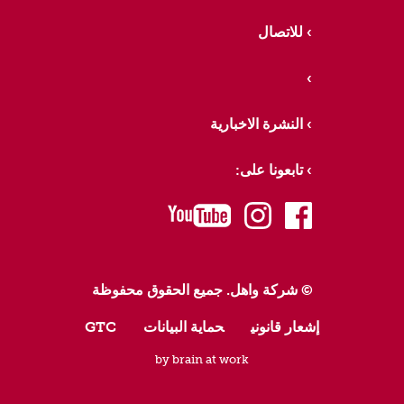
للاتصال
النشرة الاخبارية
تابعونا على:
youtube
instagram
facebook
© شركة واهل. جميع الحقوق محفوظة
إشعار قانوني
حماية البيانات
GTC
by brain at work