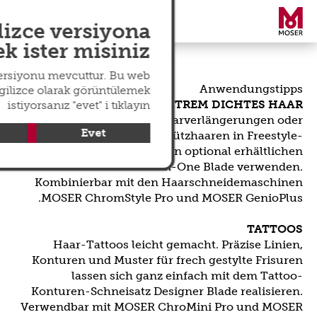
search
عالمي
menu
lizce versiyona
 ister misiniz?
versiyonu mevcuttur. Bu web
Anwendungstipps
ngilizce olarak görüntülemek
EXTENSIONS / EXTREM DICHTES HAAR
istiyorsanız "evet" i tıklayın
Zum Einschneiden von Haarverlängerungen oder
Evet
zum Einarbeiten von Stützhaaren in Freestyle-
Technik können Sie den optional erhältlichen
Schneidsatz All-in-One Blade verwenden.
Kombinierbar mit den Haarschneidemaschinen
MOSER ChromStyle Pro und MOSER GenioPlus.
TATTOOS
Haar-Tattoos leicht gemacht. Präzise Linien,
Konturen und Muster für frech gestylte Frisuren
lassen sich ganz einfach mit dem Tattoo-
Konturen-Schneisatz Designer Blade realisieren.
Verwendbar mit MOSER ChroMini Pro und MOSER